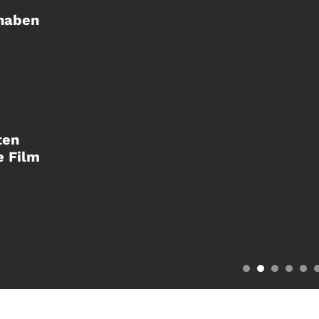
 haben
ten
e Film