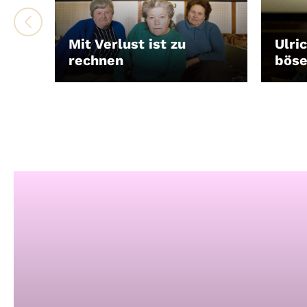
Mit Verlust ist zu
Ulri
rechnen
böse
LEIHEN
LEIH