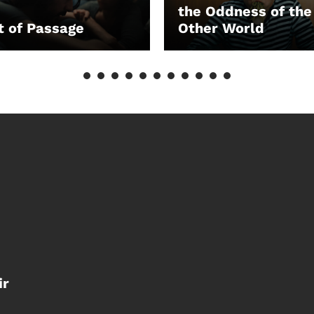
the Oddness of the
t of Passage
Other World
EN
LEIHEN
ir