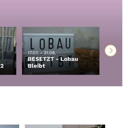
17.07. - 31.08.
BESETZT - Lobau
17.07. - 
 2
Bleibt
Spinn
LEIHEN
LEIHEN