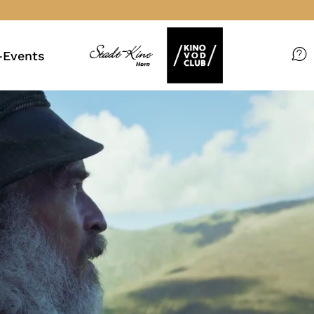
Events
Filme
Magazin
Kuratierungen
VOD-Events
So geht’s
Filmpakete