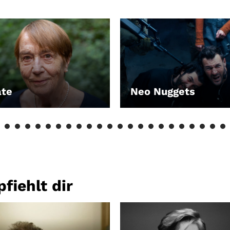
ate
Neo Nuggets
EN
LEIHEN
fiehlt dir