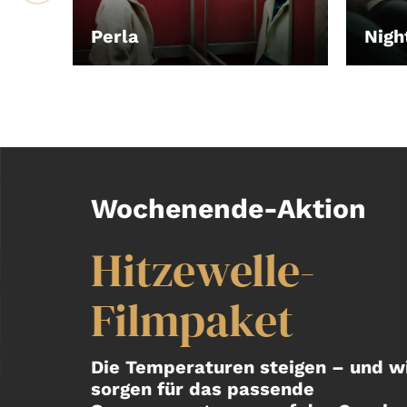
Perla
Nigh
LEIHEN
LEIH
Wochenende-Aktion
Hitzewelle-
Filmpaket
Die Temperaturen steigen – und w
sorgen für das passende