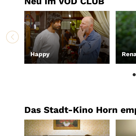
Neu im VOD CLUB
Happy
Ren
LEIHEN
LEIH
Das Stadt-Kino Horn emp