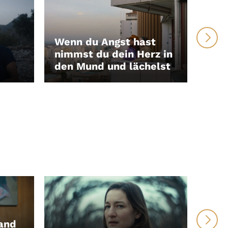
Wenn du Angst hast
nimmst du dein Herz in
den Mund und lächelst
Wis
LEIHEN
LEI
and