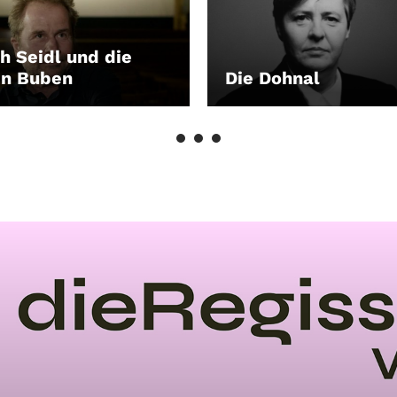
ch Seidl und die
n Buben
Die Dohnal
EN
LEIHEN