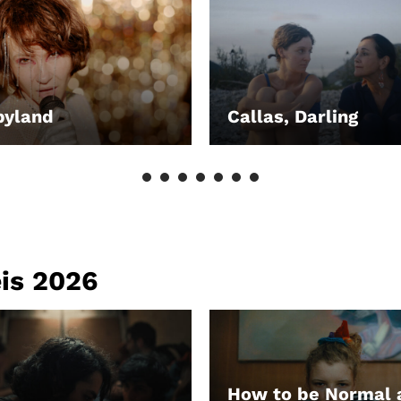
pyland
Callas, Darling
EN
LEIHEN
eis 2026
How to be Normal 