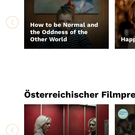
How to be Normal and
the Oddness of the
Other World
Hap
LEIHEN
LEIH
Österreichischer Filmpr