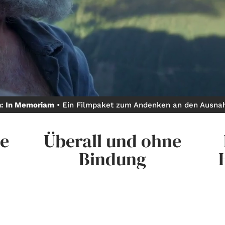
Gutscheine
& Filmpässe
Account
Suche
h: In Memoriam
• Ein Filmpaket zum Andenken an den Ausna
he
Überall und ohne
Bindung