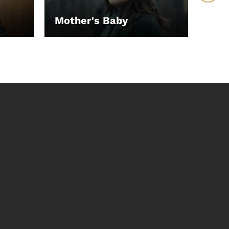
Mother's Baby
Hap
LEIHEN
LEI