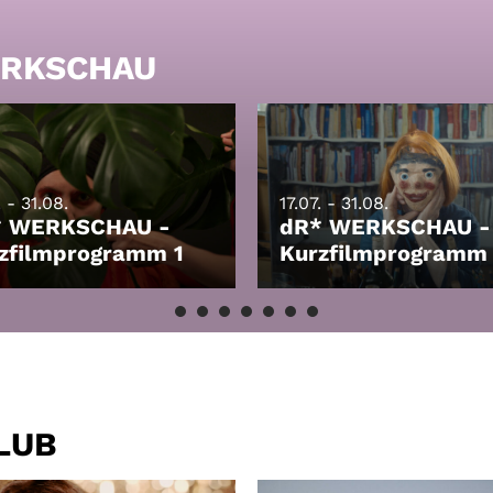
WERKSCHAU
. - 31.08.
17.07. - 31.08.
* WERKSCHAU -
dR* WERKSCHAU -
zfilmprogramm 1
Kurzfilmprogramm
HEN
LEIHEN
CLUB