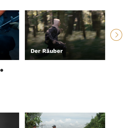
Der Räuber
Mot
LEIHEN
LEI