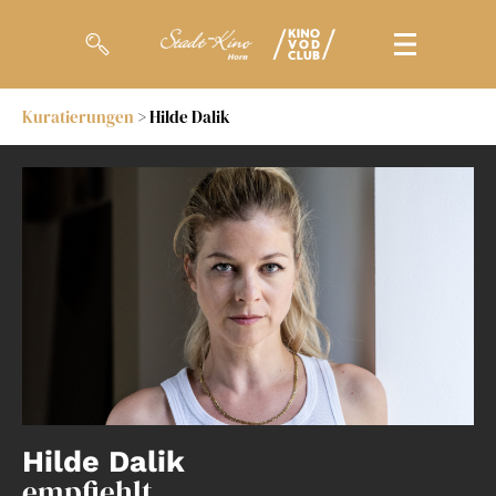
Kuratierungen
> Hilde Dalik
Filme
Magazin
Kuratierungen
Events
So geht’s
Filmpakete
Gutscheine
Hilde Dalik
& Filmpässe
empfiehlt