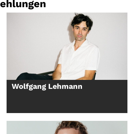
fehlungen
Gutscheine
& Filmpässe
Account
Suche
Wolfgang Lehmann