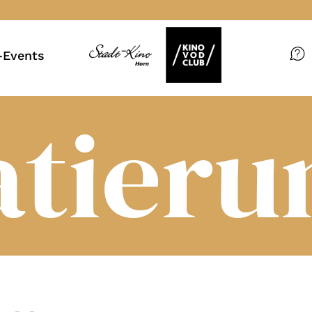
Events
Filme
atieru
Magazin
Kuratierungen
VOD-Events
So geht’s
Filmpakete