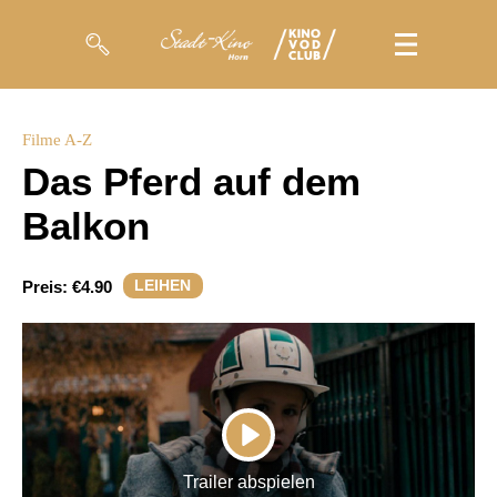
Filme
Filme A-Z
Das Pferd auf dem
Magazin
Balkon
Kuratierungen
Events
LEIHEN
Preis:
€4.90
So geht’s
Filmpakete
Gutscheine
PLAY
& Filmpässe
Trailer abspielen