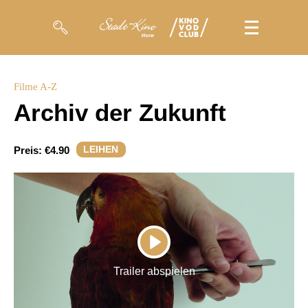
Filme
Filme A-Z
Archiv der Zukunft
Magazin
Kuratierungen
LEIHEN
Preis:
€4.90
Events
So geht’s
Filmpakete
PLAY
Gutscheine
Trailer abspielen
& Filmpässe