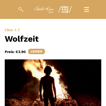
Filme
Filme A-Z
Wolfzeit
Magazin
Kuratierungen
LEIHEN
Preis:
€3.90
Events
So geht’s
Filmpakete
Gutscheine
& Filmpässe