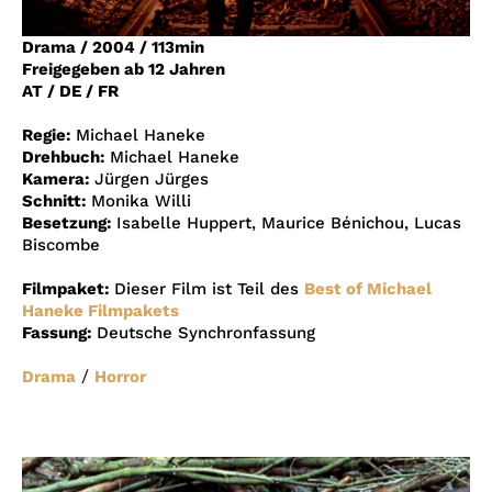
Account
Drama
/
2004
/
113min
Suche
Freigegeben ab 12 Jahren
AT / DE / FR
Regie:
Michael Haneke
Drehbuch:
Michael Haneke
Kamera:
Jürgen Jürges
Schnitt:
Monika Willi
Besetzung:
Isabelle Huppert, Maurice Bénichou, Lucas
Biscombe
Filmpaket:
Dieser Film ist Teil des
Best of Michael
Haneke Filmpakets
Fassung:
Deutsche Synchronfassung
/
Drama
Horror