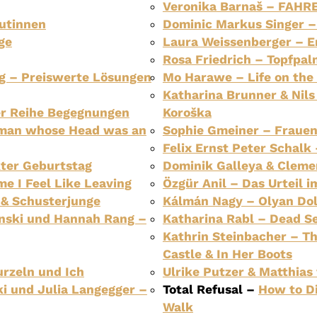
Veronika Barnaš – FAHR
autinnen
Dominic Markus Singer – 
ge
Laura Weissenberger – E
Rosa Friedrich – Topfpa
rg – Preiswerte Lösungen
Mo Harawe – Life on the
Katharina Brunner & Nil
er Reihe Begegnungen
Koroška
man whose Head was an
Sophie Gmeiner – Fraue
Felix Ernst Peter Schalk
kter Geburtstag
Dominik Galleya & Cleme
e I Feel Like Leaving
Özgür Anil – Das Urteil im
 & Schusterjunge
Kálmán Nagy – Olyan Dol
nski und Hannah Rang –
Katharina Rabl – Dead S
Kathrin Steinbacher – T
Castle & In Her Boots
rzeln und Ich
Ulrike Putzer & Matthias
ki und Julia Langegger –
Total Refusal –
How to D
Walk