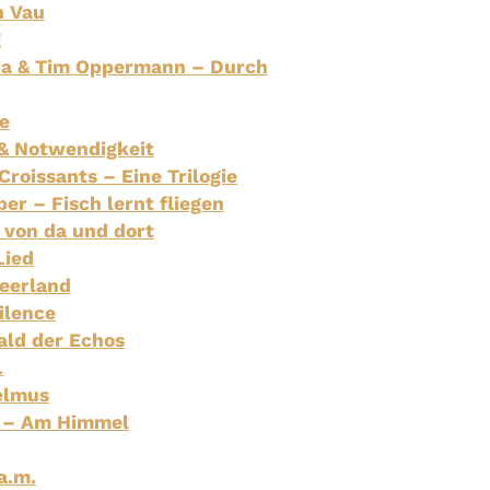
h Vau
g
ra & Tim Oppermann – Durch
e
 & Notwendigkeit
roissants – Eine Trilogie
er – Fisch lernt fliegen
 von da und dort
Lied
beerland
ilence
ald der Echos
L
elmus
 – Am Himmel
a.m.