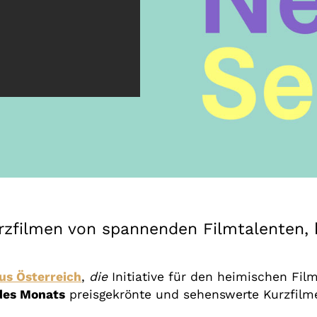
Gutscheine
& Filmpässe
Account
Suche
urzfilmen von spannenden Filmtalenten,
us Österreich
,
die
Initiative für den heimischen Fil
des Monats
preisgekrönte und sehenswerte Kurzfilm