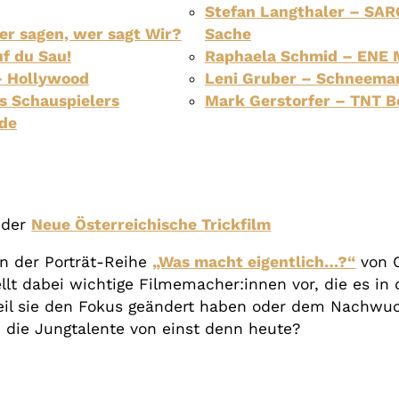
Stefan Langthaler – SARG
er sagen, wer sagt Wir?
Sache
f du Sau!
Raphaela Schmid – ENE
– Hollywood
Leni Gruber – Schneema
s Schauspielers
Mark Gerstorfer – TNT B
ide
 der
Neue Österreichische Trickfilm
 der Porträt-Reihe
„Was macht eigentlich…?“
von C
lt dabei wichtige Filmemacher:innen vor, die es in 
weil sie den Fokus geändert haben oder dem Nachw
die Jungtalente von einst denn heute?