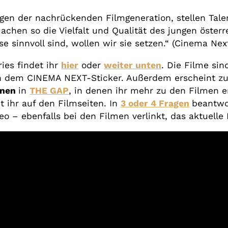
iegen der nachrückenden Filmgeneration, stellen Tal
chen so die Vielfalt und Qualität des jungen österr
e sinnvoll sind, wollen wir sie setzen.“ (Cinema Nex
ies findet ihr
hier
oder
weiter unten
.
Die Filme sin
an dem CINEMA NEXT-Sticker. Außerdem erscheint zu
nnen
in
THE GAP
, in denen ihr mehr zu den Filmen e
t ihr auf den Filmseiten. In
3 oder 4 Fragen
beantwo
o – ebenfalls bei den Filmen verlinkt, das aktuelle I