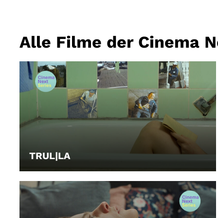
Alle Filme der Cinema N
TRUL|LA
LEIHEN