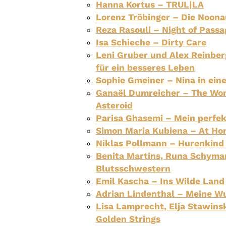
Hanna Kortus – TRUL|LA
Lorenz Tröbinger – Die Noon
Reza Rasouli – Night of Passa
Isa Schieche – Dirty Care
Leni Gruber und Alex Reinbe
für ein besseres Leben
Sophie Gmeiner – Nina in ein
Ganaël Dumreicher – The Wo
Asteroid
Parisa Ghasemi – Mein perfe
Simon Maria Kubiena – At Hom
Niklas Pollmann – Hurenkind
Benita Martins, Runa Schyma
Blutsschwestern
Emil Kascha – Ins Wilde Land
Adrian Lindenthal – Meine Wu
Lisa Lamprecht, Elja Stawins
Golden Strings