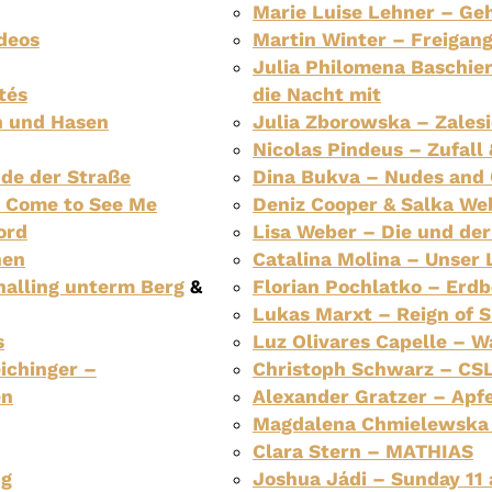
Marie Luise Lehner – Ge
deos
Martin Winter – Freigan
Julia Philomena Baschie
tés
die Nacht mit
n und Hasen
Julia Zborowska – Zalesi
Nicolas Pindeus – Zufall
de der Straße
Dina Bukva – Nudes and C
 Come to See Me
Deniz Cooper & Salka Web
ord
Lisa Weber – Die und der
nen
Catalina Molina – Unser 
halling unterm Berg
&
Florian Pochlatko – Erd
Lukas Marxt – Reign of S
s
Luz Olivares Capelle – W
ichinger –
Christoph Schwarz – CS
en
Alexander Gratzer – Apf
Magdalena Chmielewska
Clara Stern – MATHIAS
ng
Joshua Jádi – Sunday 11 