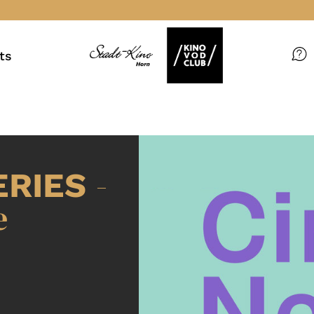
ts
Filme
Magazin
Kuratierungen
-
ERIES
Events
e
So geht’s
Filmpakete