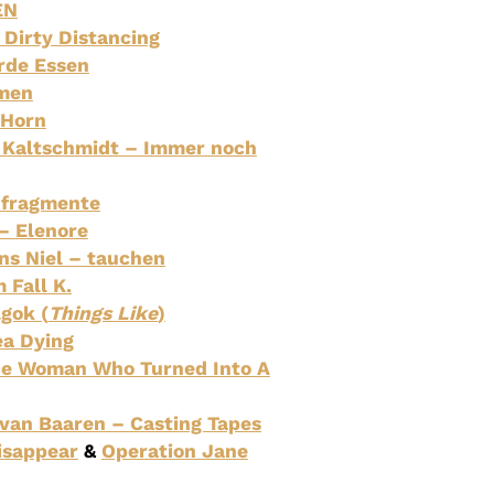
EN
Dirty Distancing
rde Essen
lmen
 Horn
s Kaltschmidt – Immer noch
nfragmente
 – Elenore
ns Niel – tauchen
 Fall K.
gok (
Things Like
)
ea Dying
he Woman Who Turned Into A
 van Baaren – Casting Tapes
isappear
&
Operation Jane