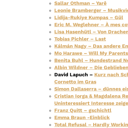
Sallar Othman – Yarê
Leonie Bramberger – Musikvi
Lidija-Rukiye Kumpas – Gül
Eric M. Weglehner – À mes co
Lisa Hasenhütl – Von Drache
Tobias Pichler – Last
Kálmán Nagy – Das andere En
Mo Harawe – Will My Parents
Benita Buhl – Hundestrand N
Albin Wildner – Die Gebliebe
David Lapuch –
Kurz nach Sc
Cornetto im Gras
Simon Dallaserra – dünnes ei
Cristian Iorga & Magdalena Re
Uninteressiert Interesse zeig
Franz Quitt – gschichtl
Emma Braun -Einblick
Total Refusal – Hardly Worki