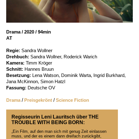
Account
Suche
Drama
/
2020
/
94min
AT
Regie:
Sandra Wollner
Drehbuch:
Sandra Wollner, Roderick Warich
Kamera:
Timm Kröger
Schnitt:
Hannes Bruun
Besetzung:
Lena Watson, Dominik Warta, Ingrid Burkhard,
Jana McKinnon, Simon Hatzl
Fassung:
Deutsche OV
Drama
/
Preisgekrönt
/
Science Fiction
Regisseurin Leni Lauritsch über THE
TROUBLE WITH BEING BORN:
„Ein Film, auf den man sich mit genug Zeit einlassen
muss, und der es einem dann dreifach zurückgibt,