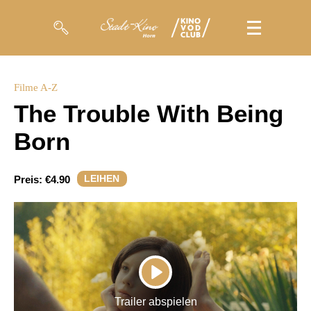
Filme
Filme A-Z
The Trouble With Being
Magazin
Born
Kuratierungen
Events
LEIHEN
Preis:
€4.90
So geht’s
Filmpakete
Gutscheine
PLAY
& Filmpässe
Trailer abspielen